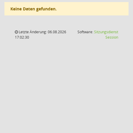
Keine Daten gefunden.
Letzte Änderung: 06.08.2026
Software:
Sitzungsdienst
(Wird in
17:02:30
Session