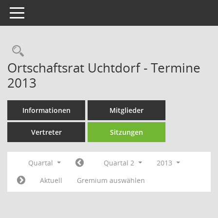
Toggle navigation
Rechercheauswahl
Ortschaftsrat Uchtdorf - Termine
2013
Informationen
Mitglieder
Vertreter
Sitzungen
Quartal
Quartal 2
2013
Aktuell
Gremium auswählen