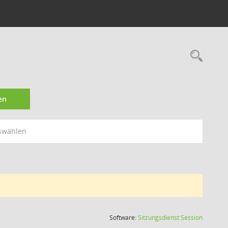
Rec
en
swählen
(Wird in
Software:
Sitzungsdienst
Session