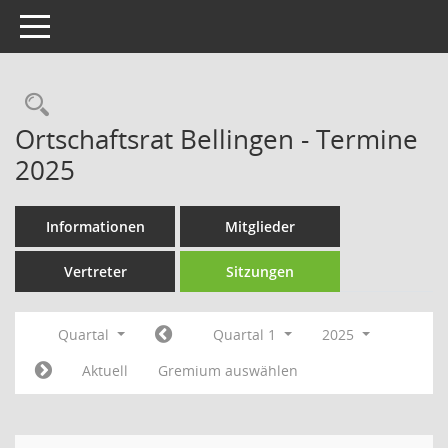
Toggle navigation
Rechercheauswahl
Ortschaftsrat Bellingen - Termine
2025
Informationen
Mitglieder
Vertreter
Sitzungen
Quartal
Quartal 1
2025
Aktuell
Gremium auswählen