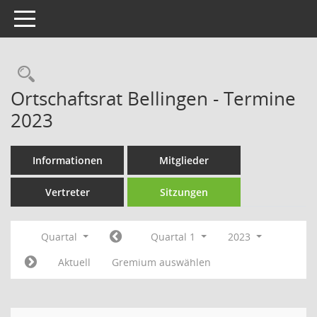
Toggle navigation
Rechercheauswahl
Ortschaftsrat Bellingen - Termine
2023
Informationen
Mitglieder
Vertreter
Sitzungen
Quartal
Quartal 1
2023
Aktuell
Gremium auswählen