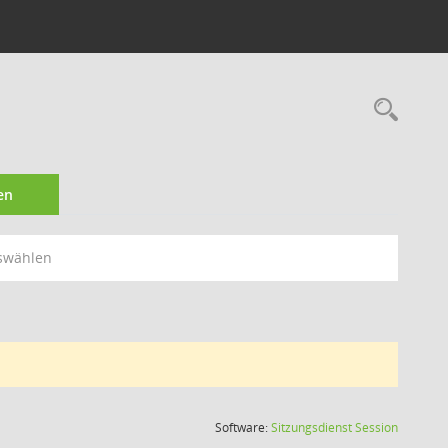
Rec
en
swählen
(Wird in
Software:
Sitzungsdienst
Session