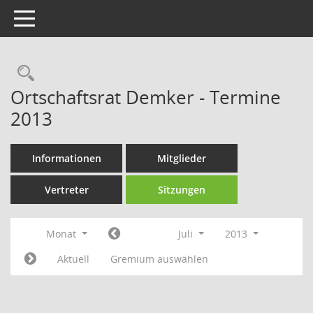
Toggle navigation
Rechercheauswahl
Ortschaftsrat Demker - Termine
2013
Informationen
Mitglieder
Vertreter
Sitzungen
Monat
Juli
2013
Aktuell
Gremium auswählen