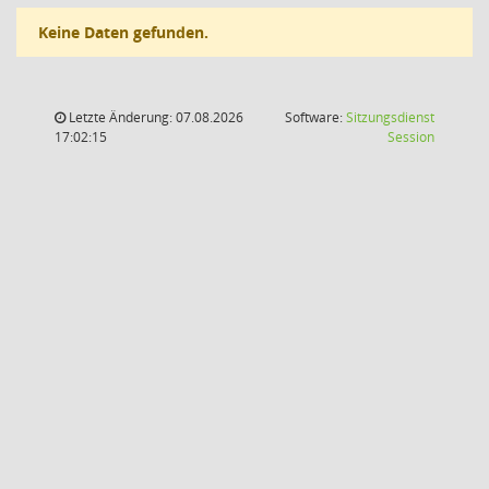
Keine Daten gefunden.
Letzte Änderung: 07.08.2026
Software:
Sitzungsdienst
(Wird in
17:02:15
Session