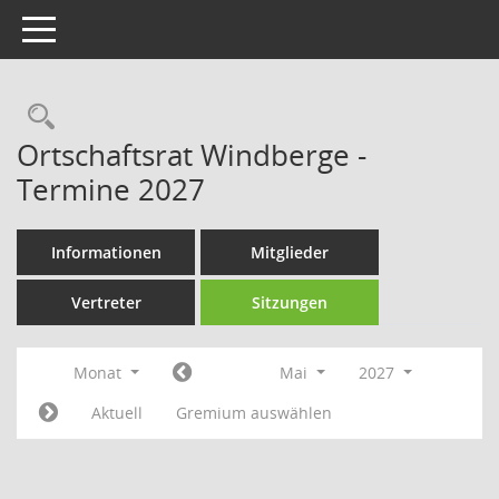
Toggle navigation
Rechercheauswahl
Ortschaftsrat Windberge -
Termine 2027
Informationen
Mitglieder
Vertreter
Sitzungen
Monat
Mai
2027
Aktuell
Gremium auswählen