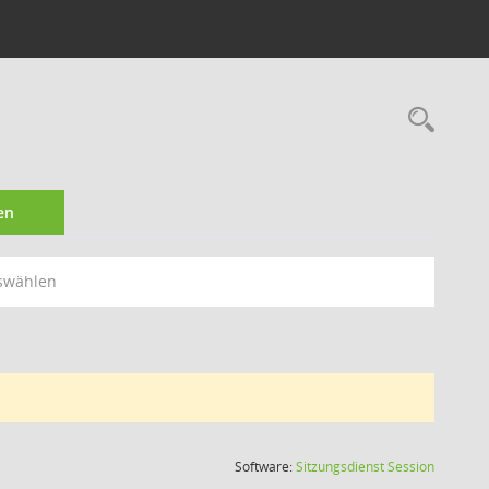
Rec
en
swählen
(Wird in
Software:
Sitzungsdienst
Session