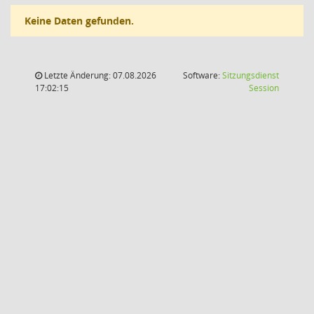
Keine Daten gefunden.
Letzte Änderung: 07.08.2026
Software:
Sitzungsdienst
(Wird in
17:02:15
Session