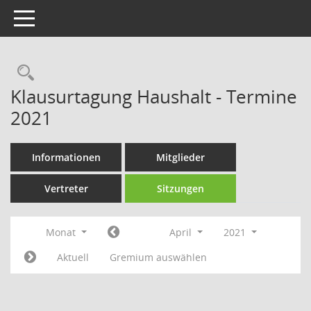
Toggle navigation
Rechercheauswahl
Klausurtagung Haushalt - Termine
2021
Informationen
Mitglieder
Vertreter
Sitzungen
Monat
April
2021
Aktuell
Gremium auswählen