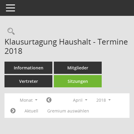
Toggle navigation
Rechercheauswahl
Klausurtagung Haushalt - Termine
2018
Informationen
Mitglieder
Vertreter
Sitzungen
Monat
April
2018
Aktuell
Gremium auswählen