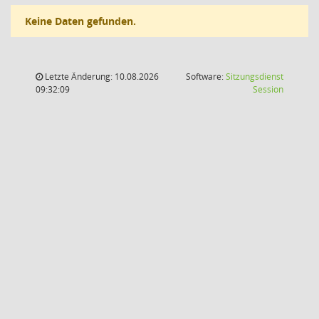
Keine Daten gefunden.
Letzte Änderung: 10.08.2026
Software:
Sitzungsdienst
(Wird in
09:32:09
Session