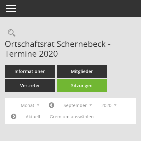
Toggle navigation
Rechercheauswahl
Ortschaftsrat Schernebeck -
Termine 2020
Informationen
Mitglieder
Vertreter
Sitzungen
Monat
September
2020
Aktuell
Gremium auswählen