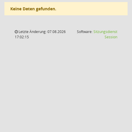
Keine Daten gefunden.
Letzte Änderung: 07.08.2026
Software:
Sitzungsdienst
(Wird in
17:02:15
Session