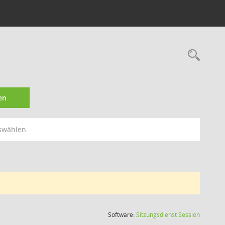
Rec
en
swählen
(Wird in
Software:
Sitzungsdienst
Session