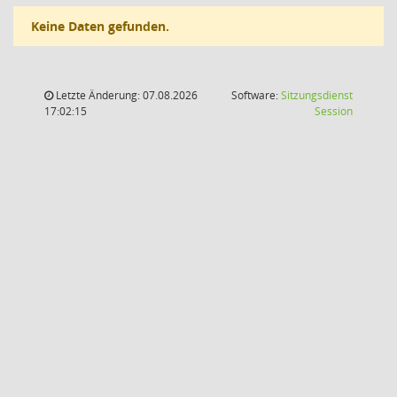
Keine Daten gefunden.
Letzte Änderung: 07.08.2026
Software:
Sitzungsdienst
(Wird in
17:02:15
Session