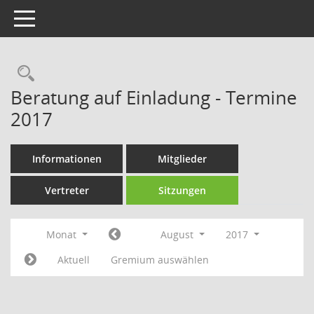
Toggle navigation
Rechercheauswahl
Beratung auf Einladung - Termine
2017
Informationen
Mitglieder
Vertreter
Sitzungen
Monat
August
2017
Aktuell
Gremium auswählen