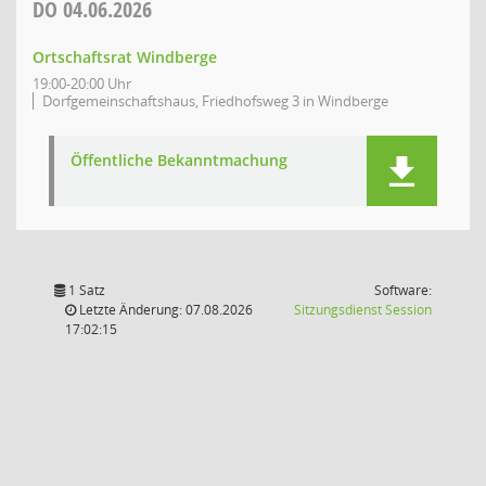
DO
04.06.2026
Ortschaftsrat Windberge
19:00-20:00 Uhr
Dorfgemeinschaftshaus, Friedhofsweg 3 in Windberge
Öffentliche Bekanntmachung
1 Satz
Software:
(Wird in
Letzte Änderung: 07.08.2026
Sitzungsdienst
Session
17:02:15