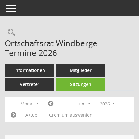
Toggle navigation
Rechercheauswahl
Ortschaftsrat Windberge -
Termine 2026
Informationen
Mitglieder
Vertreter
Sitzungen
Monat
Juni
2026
Aktuell
Gremium auswählen