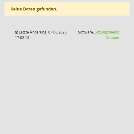
Keine Daten gefunden.
Letzte Änderung: 07.08.2026
Software:
Sitzungsdienst
(Wird in
17:02:15
Session