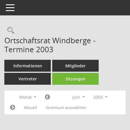
Toggle navigation
Rechercheauswahl
Ortschaftsrat Windberge -
Termine 2003
Informationen
Mitglieder
Vertreter
Sitzungen
Monat
Juni
2003
Aktuell
Gremium auswählen