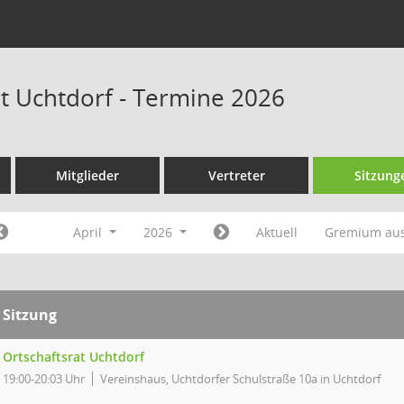
at Uchtdorf - Termine 2026
Mitglieder
Vertreter
Sitzung
April
2026
Aktuell
Gremium au
Sitzung
Ortschaftsrat Uchtdorf
19:00-20:03 Uhr
Vereinshaus, Uchtdorfer Schulstraße 10a in Uchtdorf