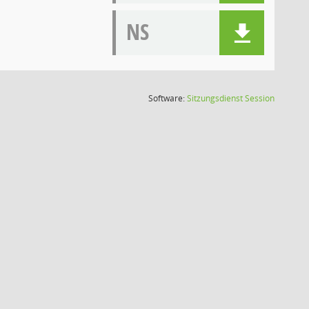
NS
(Wird in
Software:
Sitzungsdienst
Session