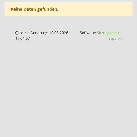
Keine Daten gefunden.
Letzte Änderung: 10.08.2026
Software:
Sitzungsdienst
(Wird in
17:01:57
Session