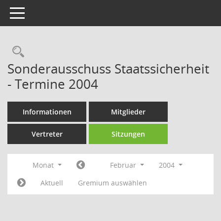
Toggle navigation
Rechercheauswahl
Sonderausschuss Staatssicherheit
- Termine 2004
Informationen
Mitglieder
Vertreter
Sitzungen
Monat
Februar
2004
Aktuell
Gremium auswählen