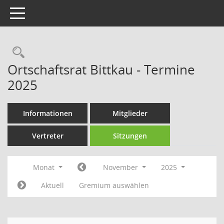
Toggle navigation
Rechercheauswahl
Ortschaftsrat Bittkau - Termine
2025
Informationen
Mitglieder
Vertreter
Sitzungen
Monat
November
2025
Aktuell
Gremium auswählen