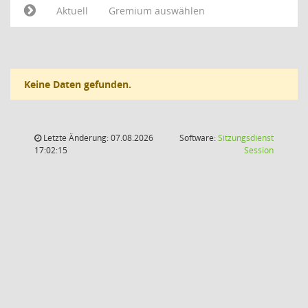
Aktuell
Gremium auswählen
Keine Daten gefunden.
Letzte Änderung: 07.08.2026
Software:
Sitzungsdienst
(Wird in
17:02:15
Session