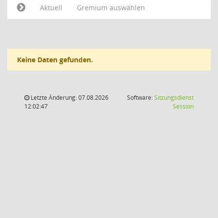
Aktuell
Gremium auswählen
Keine Daten gefunden.
Letzte Änderung: 07.08.2026
Software:
Sitzungsdienst
(Wird in
12:02:47
Session