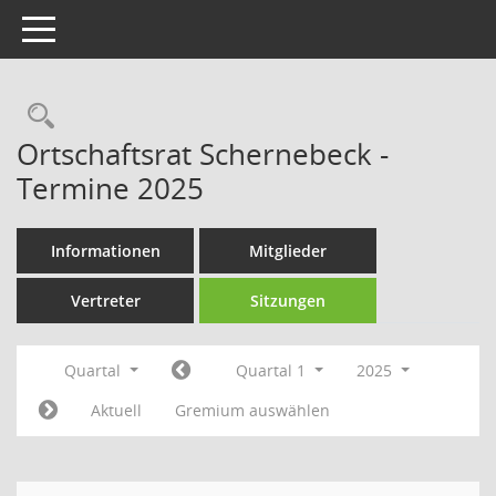
Toggle navigation
Rechercheauswahl
Ortschaftsrat Schernebeck -
Termine 2025
Informationen
Mitglieder
Vertreter
Sitzungen
Quartal
Quartal 1
2025
Aktuell
Gremium auswählen