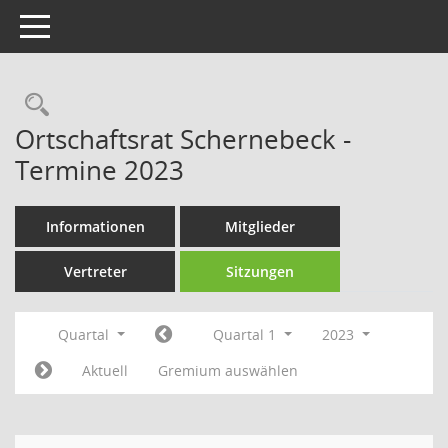
Toggle navigation
Rechercheauswahl
Ortschaftsrat Schernebeck -
Termine 2023
Informationen
Mitglieder
Vertreter
Sitzungen
Quartal
Quartal 1
2023
Aktuell
Gremium auswählen