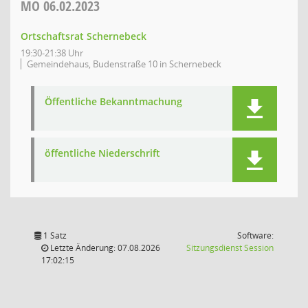
MO
06.02.2023
Ortschaftsrat Schernebeck
19:30-21:38 Uhr
Gemeindehaus, Budenstraße 10 in Schernebeck
Öffentliche Bekanntmachung
öffentliche Niederschrift
1 Satz
Software:
(Wird in
Letzte Änderung: 07.08.2026
Sitzungsdienst
Session
17:02:15