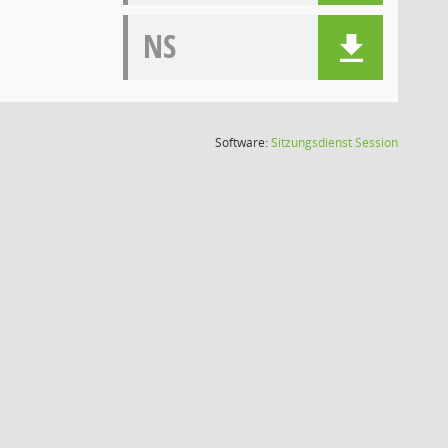
NS
(Wird in
Software:
Sitzungsdienst
Session