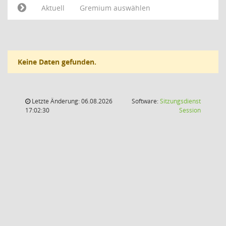
Aktuell
Gremium auswählen
Keine Daten gefunden.
Letzte Änderung: 06.08.2026
Software:
Sitzungsdienst
(Wird in
17:02:30
Session