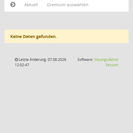
Aktuell
Gremium auswählen
Keine Daten gefunden.
Letzte Änderung: 07.08.2026
Software:
Sitzungsdienst
(Wird in
12:02:47
Session