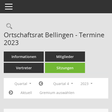
Toggle navigation
Rechercheauswahl
Ortschaftsrat Bellingen - Termine
2023
Informationen
Mitglieder
Vertreter
Sitzungen
Quartal
Quartal 4
2023
Aktuell
Gremium auswählen