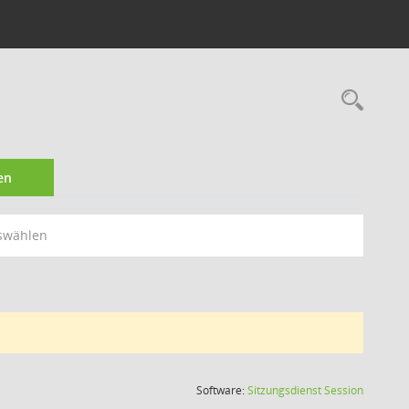
Rec
en
swählen
(Wird in
Software:
Sitzungsdienst
Session