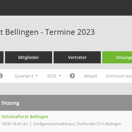
at Bellingen - Termine 2023
Mitglieder
Vertreter
Sitzung
Quartal 4
2023
Aktuell
Gremium au
Sitzung
Ortschaftsrat Bellingen
18:00-18:45 Uhr
Dorfgemeinschaftshaus, Dorfstraße 53 in Bellingen