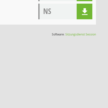
NS
(Wird in
Software:
Sitzungsdienst
Session