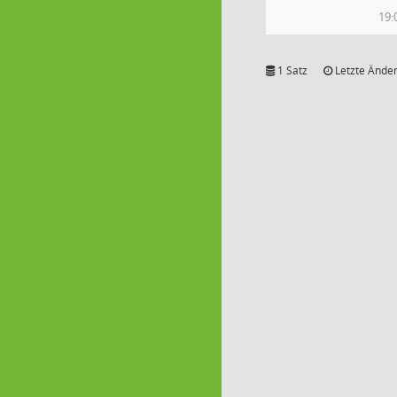
19:
1 Satz
Letzte Änder