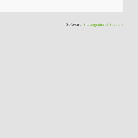
(Wird in
Software:
Sitzungsdienst
Session