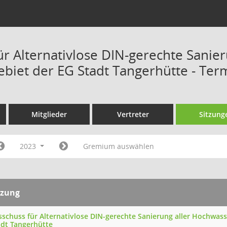
ür Alternativlose DIN-gerechte Sanie
ebiet der EG Stadt Tangerhütte - Ter
Mitglieder
Vertreter
Sitzung
2023
Gremium auswählen
tzung
sschuss für Alternativlose DIN-gerechte Sanierung aller Hochwas
adt Tangerhütte