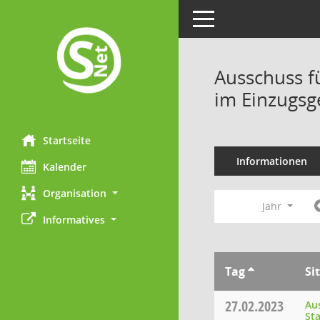
Toggle navigation
Ausschuss f
im Einzugsg
Startseite
Informationen
Kalender
Organisation
Jahr
Informatives
Tag
Si
27.02.2023
Au
St