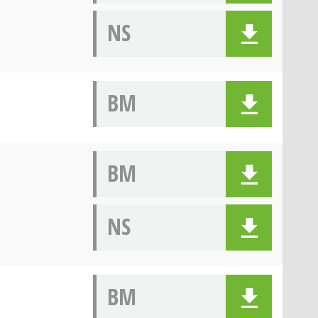
NS
BM
BM
NS
BM