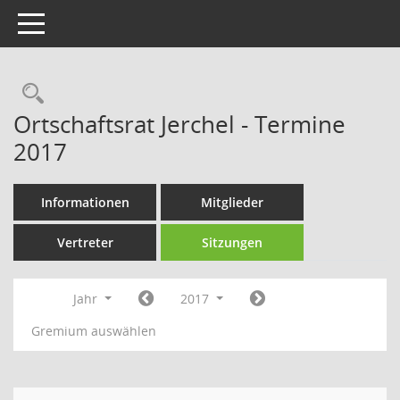
Toggle navigation
Rechercheauswahl
Ortschaftsrat Jerchel - Termine
2017
Informationen
Mitglieder
Vertreter
Sitzungen
Jahr
2017
Gremium auswählen