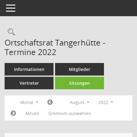
Toggle navigation
Rechercheauswahl
Ortschaftsrat Tangerhütte -
Termine 2022
Informationen
Mitglieder
Vertreter
Sitzungen
Monat
August
2022
Aktuell
Gremium auswählen