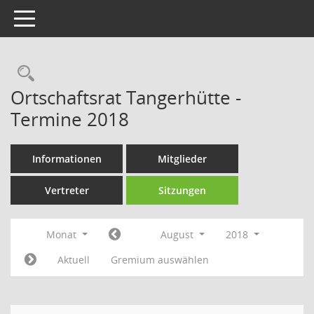
Toggle navigation
Rechercheauswahl
Ortschaftsrat Tangerhütte -
Termine 2018
Informationen
Mitglieder
Vertreter
Sitzungen
Monat
August
2018
Aktuell
Gremium auswählen