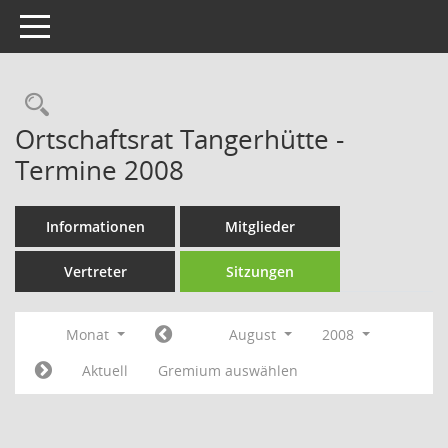
Toggle navigation
Rechercheauswahl
Ortschaftsrat Tangerhütte -
Termine 2008
Informationen
Mitglieder
Vertreter
Sitzungen
Monat
August
2008
Aktuell
Gremium auswählen