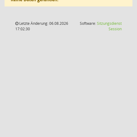
Letzte Änderung: 06.08.2026
Software:
Sitzungsdienst
(Wird in
17:02:30
Session