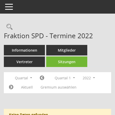
Toggle navigation
Rechercheauswahl
Fraktion SPD - Termine 2022
Informationen
Mitglieder
Vertreter
Sitzungen
Quartal
Quartal 1
2022
Aktuell
Gremium auswählen
Keine Daten gefunden.