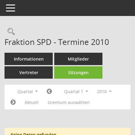
Toggle navigation
Rechercheauswahl
Fraktion SPD - Termine 2010
Informationen
Mitglieder
Vertreter
Sitzungen
Quartal
Quartal 1
2010
Aktuell
Gremium auswählen
Keine Daten gefunden.