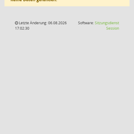
Letzte Änderung: 06.08.2026
Software:
Sitzungsdienst
(Wird in
17:02:30
Session