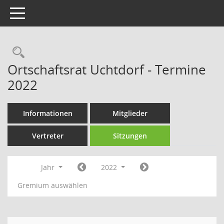
Toggle navigation
Rechercheauswahl
Ortschaftsrat Uchtdorf - Termine
2022
Informationen
Mitglieder
Vertreter
Sitzungen
Jahr
2022
Gremium auswählen