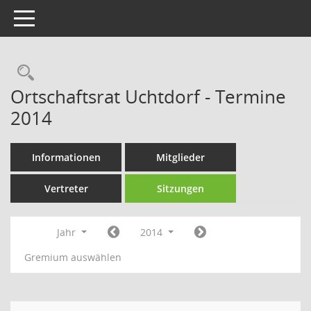
Toggle navigation
Rechercheauswahl
Ortschaftsrat Uchtdorf - Termine
2014
Informationen
Mitglieder
Vertreter
Sitzungen
Jahr
2014
Gremium auswählen