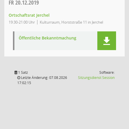
FR
20.12.2019
Ortschaftsrat Jerchel
19:30-21:00 Uhr
Kulturraum, Horststraße 11 in Jerchel
Öffentliche Bekanntmachung
1 Satz
Software:
(Wird in
Letzte Änderung: 07.08.2026
Sitzungsdienst
Session
17:02:15