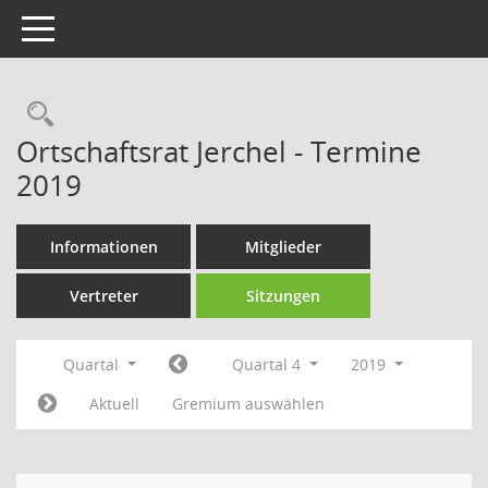
Toggle navigation
Rechercheauswahl
Ortschaftsrat Jerchel - Termine
2019
Informationen
Mitglieder
Vertreter
Sitzungen
Quartal
Quartal 4
2019
Aktuell
Gremium auswählen