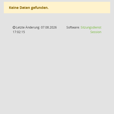
Keine Daten gefunden.
Letzte Änderung: 07.08.2026
Software:
Sitzungsdienst
(Wird in
17:02:15
Session