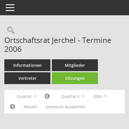
Toggle navigation
Rechercheauswahl
Ortschaftsrat Jerchel - Termine
2006
Informationen
Mitglieder
Vertreter
Sitzungen
Quartal
Quartal 4
2006
Aktuell
Gremium auswählen