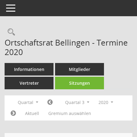
Toggle navigation
Rechercheauswahl
Ortschaftsrat Bellingen - Termine
2020
Informationen
Mitglieder
Vertreter
Sitzungen
Quartal
Quartal 3
2020
Aktuell
Gremium auswählen