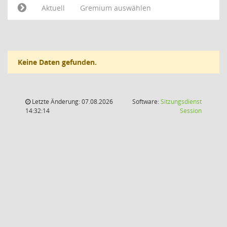
Aktuell
Gremium auswählen
Keine Daten gefunden.
Letzte Änderung: 07.08.2026
Software:
Sitzungsdienst
(Wird in
14:32:14
Session