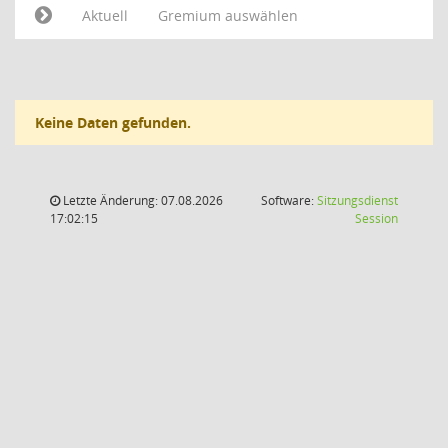
Aktuell
Gremium auswählen
Keine Daten gefunden.
Letzte Änderung: 07.08.2026
Software:
Sitzungsdienst
(Wird in
17:02:15
Session