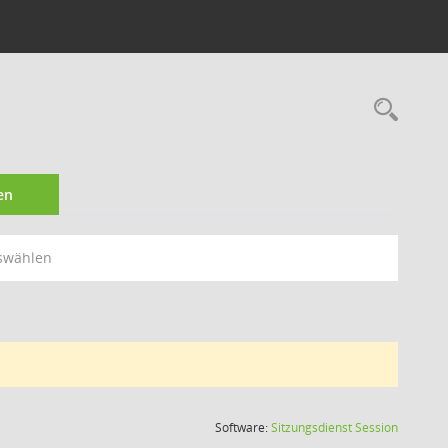
Rec
en
swählen
(Wird in
Software:
Sitzungsdienst
Session