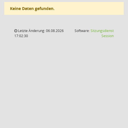
Keine Daten gefunden.
Letzte Änderung: 06.08.2026
Software:
Sitzungsdienst
(Wird in
17:02:30
Session