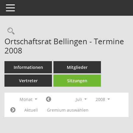
Toggle navigation
Rechercheauswahl
Ortschaftsrat Bellingen - Termine
2008
Informationen
Mitglieder
Vertreter
Sitzungen
Monat
Juli
2008
Aktuell
Gremium auswählen