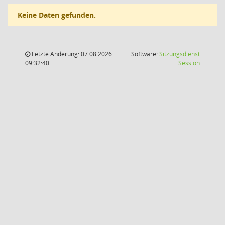
Keine Daten gefunden.
Letzte Änderung: 07.08.2026
Software:
Sitzungsdienst
(Wird in
09:32:40
Session