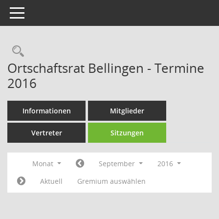
Toggle navigation
Rechercheauswahl
Ortschaftsrat Bellingen - Termine
2016
Informationen
Mitglieder
Vertreter
Sitzungen
Monat
September
2016
Aktuell
Gremium auswählen