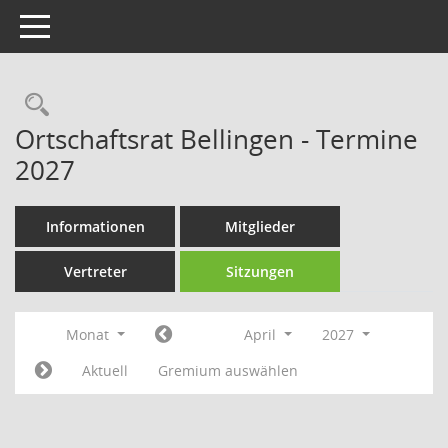
Toggle navigation
Rechercheauswahl
Ortschaftsrat Bellingen - Termine
2027
Informationen
Mitglieder
Vertreter
Sitzungen
Monat
April
2027
Aktuell
Gremium auswählen