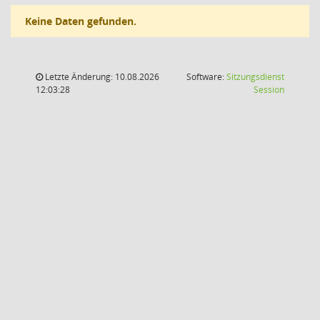
Keine Daten gefunden.
Letzte Änderung: 10.08.2026
Software:
Sitzungsdienst
(Wird in
12:03:28
Session