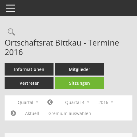
Toggle navigation
Rechercheauswahl
Ortschaftsrat Bittkau - Termine
2016
Informationen
Mitglieder
Vertreter
Sitzungen
Quartal
Quartal 4
2016
Aktuell
Gremium auswählen