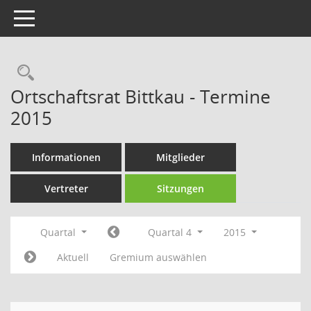
Toggle navigation
Rechercheauswahl
Ortschaftsrat Bittkau - Termine
2015
Informationen
Mitglieder
Vertreter
Sitzungen
Quartal
Quartal 4
2015
Aktuell
Gremium auswählen