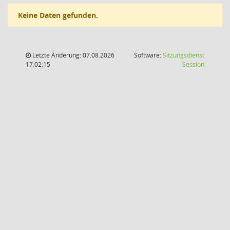
Keine Daten gefunden.
Letzte Änderung: 07.08.2026
Software:
Sitzungsdienst
(Wird in
17:02:15
Session