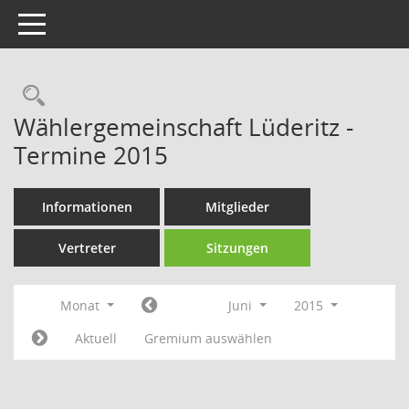
Toggle navigation
Rechercheauswahl
Wählergemeinschaft Lüderitz -
Termine 2015
Informationen
Mitglieder
Vertreter
Sitzungen
Monat
Juni
2015
Aktuell
Gremium auswählen